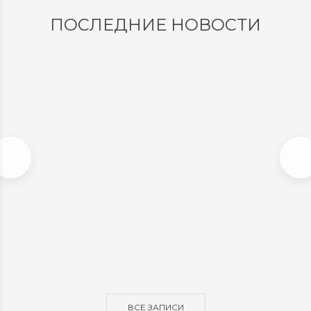
ПОСЛЕДНИЕ НОВОСТИ
РЕЖИМ РАБОТЫ НА НОВОГОДНИЕ
ПРАЗДНИКИ 2023 Г.
Режим работы магазина!30 декабря с 11:00 до
20:0031 декабря, 1, 2 января...
ПОДРОБНЕЕ
Мария михайловна MiLtex
21 декабря 2022 16:38
ВСЕ ЗАПИСИ