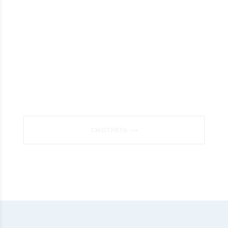
ШЕРСТЯНЫЕ ПАЛЬТО ОТ
ФАБРИКИ В САНКТ-
ПЕТЕРБУРГЕ!
СМОТРЕТЬ ⟶