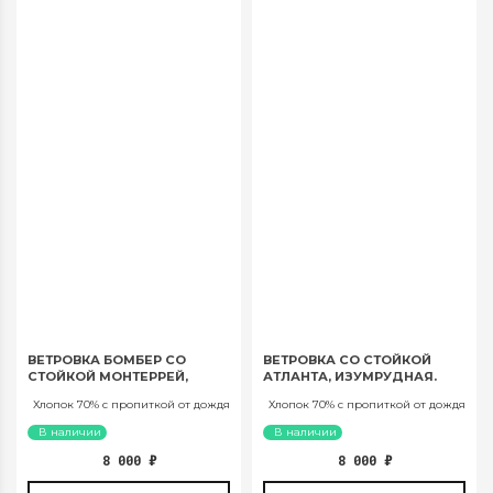
ВЕТРОВКА БОМБЕР СО
ВЕТРОВКА СО СТОЙКОЙ
СТОЙКОЙ МОНТЕРРЕЙ,
АТЛАНТА, ИЗУМРУДНАЯ.
МОЛОЧНАЯ. АРТ. 566
АРТ. 562
Хлопок 70% с пропиткой от дождя
Хлопок 70% с пропиткой от дождя
В наличии
В наличии
8 000
₽
8 000
₽