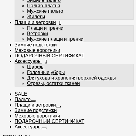
Зимние пальто
Шарфы
Пальто-платья
Головные уборы
Мужские пальто
Для ухода и хранения верхней одежды
Жилеты
Отрезы, остатки тканей
Плащи и ветровки
Плащи и тренчи
Ветровки
Мужские плащи и тренчи
Зимние подстежки
Меховые воротники
ПОДАРОЧНЫЙ СЕРТИФИКАТ
Избранное
Аксессуары
Сравнение
Шарфы
Головные уборы
Вы смотрели
Для ухода и хранения верхней одежды
Вход
Регистрация
Отрезы, остатки тканей
0
SALE
Пальто
Плащи и ветровки
Зимние подстежки
Меховые воротники
ПОДАРОЧНЫЙ СЕРТИФИКАТ
Аксессуары