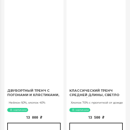
ДВУБОРТНЫЙ ТРЕНЧ С
КЛАССИЧЕСКИЙ ТРЕНЧ
ПОГОНАМИ И ХЛЯСТИКАМИ,
СРЕДНЕЙ ДЛИНЫ, СВЕТЛО
ГРАФИТ. АРТ. 1036
БЕЖЕВЫЙ. АРТ. 1046
Нейлон 60%, хлопок 40%
Хлопок 70% с пропиткой от дождя
В наличии
В наличии
13 000
₽
13 500
₽