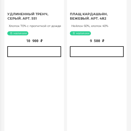
УДЛИНЕННЫЙ ТРЕНЧ,
ПЛАЩ КАРДАШЬЯН,
СЕРЫЙ. АРТ. 551
БЕЖЕВЫЙ. АРТ. 482
Хлопок 70% с пропиткой от дождя
Нейлон 60%, хлопок 40%
В наличии
В наличии
10 900
₽
9 500
₽