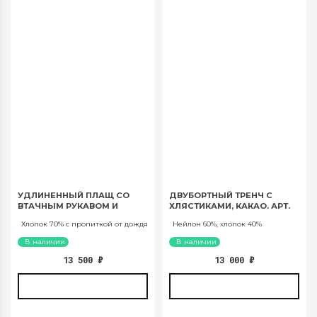
УДЛИНЕННЫЙ ПЛАЩ СО
ДВУБОРТНЫЙ ТРЕНЧ С
ВТАЧНЫМ РУКАВОМ И
ХЛЯСТИКАМИ, КАКАО. АРТ.
ПОЯСОМ, ОЛИВКОВЫЙ. АРТ.
1041
Хлопок 70% с пропиткой от дождя
Нейлон 60%, хлопок 40%
1035
В наличии
В наличии
13 500
₽
13 000
₽