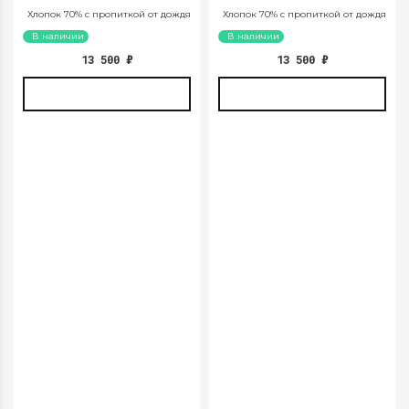
ПОЯСОМ, БУРГУНДИ. АРТ.
Хлопок 70% с пропиткой от дождя
Хлопок 70% с пропиткой от дождя
1035
В наличии
В наличии
13 500
₽
13 500
₽