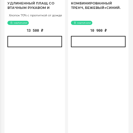
УДЛИНЕННЫЙ ПЛАЩ СО
КОМБИНИРОВАННЫЙ
ВТАЧНЫМ РУКАВОМ И
ТРЕНЧ, БЕЖЕВЫЙ+СИНИЙ.
ПОЯСОМ, СВЕТЛО
АРТ. 551
Хлопок 70% с пропиткой от дождя
БЕЖЕВЫЙ. АРТ. 1035
В наличии
В наличии
13 500
₽
10 900
₽