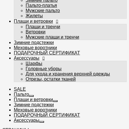
Зимние пальто
Шарфы
Пальто-платья
Головные уборы
Мужские пальто
Для ухода и хранения верхней одежды
Жилеты
Отрезы, остатки тканей
Плащи и ветровки
Плащи и тренчи
Ветровки
Мужские плащи и тренчи
Зимние подстежки
Меховые воротники
ПОДАРОЧНЫЙ СЕРТИФИКАТ
Избранное
Аксессуары
Сравнение
Шарфы
Головные уборы
Вы смотрели
Для ухода и хранения верхней одежды
Вход
Регистрация
Отрезы, остатки тканей
0
SALE
Пальто
Плащи и ветровки
Зимние подстежки
Меховые воротники
ПОДАРОЧНЫЙ СЕРТИФИКАТ
Аксессуары