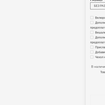
БЕЗ РА
Велюро
Дополн
предоплате
Вешалк
Дополн
предоплате
Прислат
Добавит
Чехол 
В налич
Тов