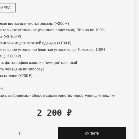
ЗМЕРА
вая щетка для чистки одежды (+
200
₽
)
ительное утепление (съемная подстежка). Только по 100%
. (+
3 100
₽
)
а-плечики для верхней одежды (+
100
₽
)
ительное утепление (вшитый утеплитель). Только по 100%
. (+
3 000
₽
)
ь фотографию изделия "вживую" на e-mail
ь мех (цена по запросу)
на молнии (+
250
₽
)
ии
ар с выбранным набором характеристик недоступен для покупки
2 200
₽
КУПИТЬ