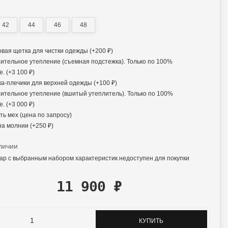
42
44
46
48
вая щетка для чистки одежды (+
200
₽
)
ительное утепление (съемная подстежка). Только по 100%
. (+
3 100
₽
)
а-плечики для верхней одежды (+
100
₽
)
ительное утепление (вшитый утеплитель). Только по 100%
. (+
3 000
₽
)
ь мех (цена по запросу)
на молнии (+
250
₽
)
личии
ар с выбранным набором характеристик недоступен для покупки
11 900
₽
КУПИТЬ