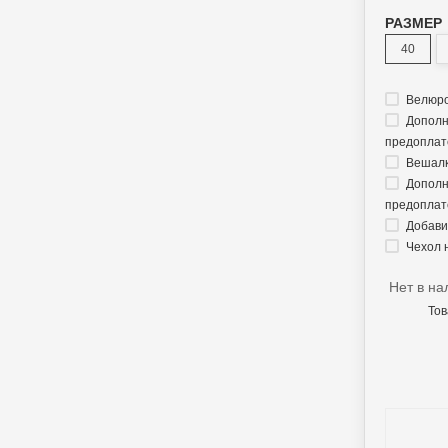
РАЗМЕР
40
Велюро
Дополн
предоплате
Вешалк
Дополн
предоплате
Добавит
Чехол 
Нет в на
Тов