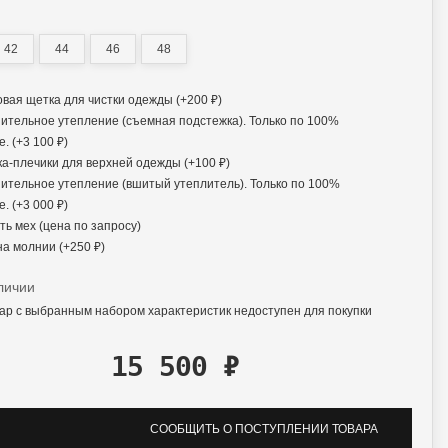
42
44
46
48
вая щетка для чистки одежды (+
200
₽
)
ительное утепление (съемная подстежка). Только по 100%
. (+
3 100
₽
)
а-плечики для верхней одежды (+
100
₽
)
ительное утепление (вшитый утеплитель). Только по 100%
. (+
3 000
₽
)
ь мех (цена по запросу)
на молнии (+
250
₽
)
личии
ар с выбранным набором характеристик недоступен для покупки
15 500
₽
СООБЩИТЬ О ПОСТУПЛЕНИИ ТОВАРА