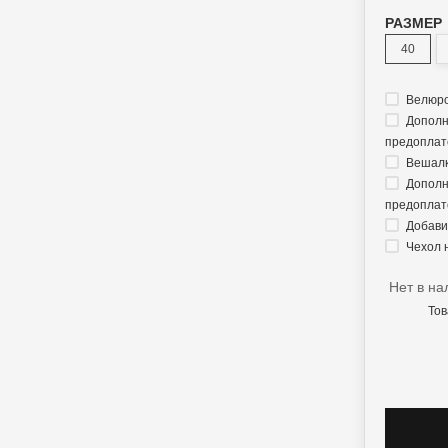
РАЗМЕР
40
Велюро
Дополн
предоплате
Вешалк
Дополн
предоплате
Добавит
Чехол 
Нет в на
Тов