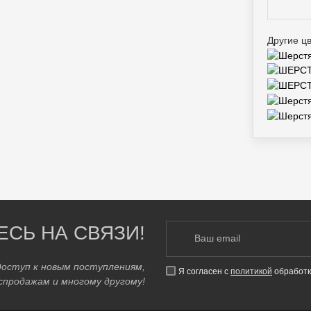
Другие ц
ЕСЬ НА СВЯЗИ!
доступ к новым поступлениям,
Я согласен с
политикой
обработк
спродажам и многому другому!