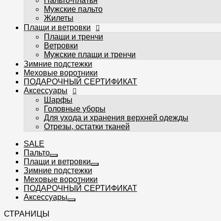
Пальто-платья
Головные уборы
Мужские пальто
Для ухода и хранения верхней одежды
Жилеты
Отрезы, остатки тканей
Плащи и ветровки
Плащи и тренчи
Ветровки
Мужские плащи и тренчи
Зимние подстежки
Меховые воротники
ПОДАРОЧНЫЙ СЕРТИФИКАТ
Избранное
Аксессуары
Сравнение
Шарфы
Головные уборы
Вы смотрели
Для ухода и хранения верхней одежды
Вход
Регистрация
Отрезы, остатки тканей
0
SALE
Пальто
Плащи и ветровки
Зимние подстежки
Меховые воротники
ПОДАРОЧНЫЙ СЕРТИФИКАТ
Аксессуары
СТРАНИЦЫ