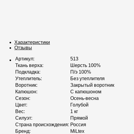
Характеристики
Отзывы
Артикул
:
513
Ткань верха
:
Шерсть 100%
Подкладка
:
П/э 100%
Утеплитель
:
Без утеплителя
Воротник
:
Закрытый воротник
Капюшон
:
С капюшоном
Сезон
:
Осень-весна
Цвет
:
Голубой
Вес
:
1 кг
Силуэт
:
Прямой
Страна происхождения
:
Россия
Бренд
:
MiLtex