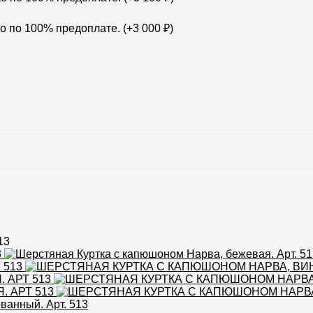
о по 100% предоплате. (+
3 000
₽
)