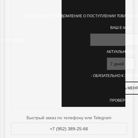
ВЫ ПОЛУЧИТЕ УВЕДОМЛЕНИЕ О ПОСТУПЛЕНИИ ТОВАРА В 
ВАШ E-MAIL
ПОСТУПЛЕНИИ
АКТУАЛЬНОСТЬ
- ОБЯЗАТЕЛЬНО К ЗАПО
ПРОВЕРКА...
Быстрый заказ по телефону или Telegram
+7 (952) 389-25-66