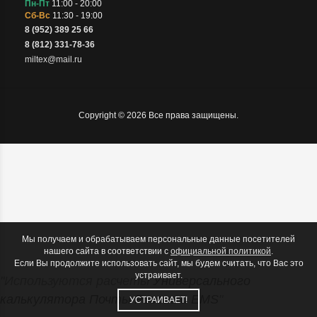
Пн-Пт
11:00 - 20:00
Сб-Вс
11:30 - 19:00
8 (952) 389 25 66
8 (812) 331-78-36
miltex@mail.ru
Copyright © 2026 Все права защищены.
Мы получаем и обрабатываем персональные данные посетителей
нашего сайта в соответствии с
официальной политикой
.
Если Вы продолжите использовать сайт, мы будем считать, что Вас это
устраивает.
"Используются расчеты
Универсального
калькулятора Почты России и EMS
"
УСТРАИВАЕТ!