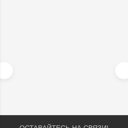
ШЕРСТЯНОЕ ПАЛЬТО В СТИЛЕ MAX MARA, СЕРОЕ. АРТ. 547
В наличии
22 900
₽
ОСТАВАЙТЕСЬ НА СВЯЗИ!