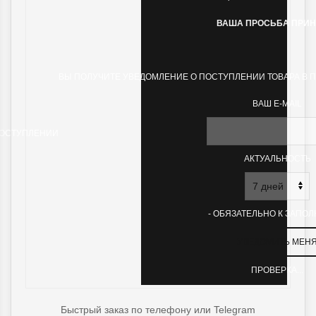
ВАША ПРОСЬБА ПРИН
ВЫ ПОЛУЧИТЕ УВЕДОМЛЕНИЕ О ПОСТУПЛЕНИИ ТОВАРА В 
ВАШ E-MAIL
ПОСТУПЛЕНИИ
АКТУАЛЬНОСТЬ
- ОБЯЗАТЕЛЬНО К ЗАПО
ПРОВЕРКА...
Быстрый заказ по телефону или Telegram