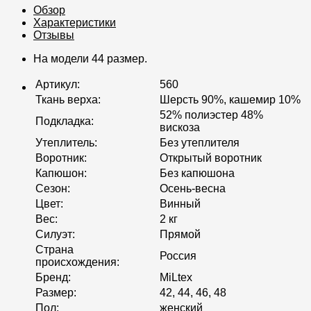
Обзор
Характеристики
Отзывы
На модели 44 размер.
Артикул
:
560
Ткань верха
:
Шерсть 90%, кашемир 10%
52% полиэстер 48%
Подкладка
:
вискоза
Утеплитель
:
Без утеплителя
Воротник
:
Открытый воротник
Капюшон
:
Без капюшона
Сезон
:
Осень-весна
Цвет
:
Винный
Вес
:
2 кг
Силуэт
:
Прямой
Страна
Россия
происхождения
:
Бренд
:
MiLtex
Размер
:
42, 44, 46, 48
Пол
:
женский