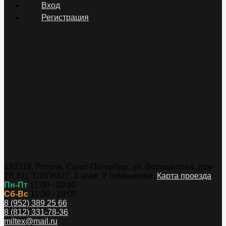
Вход
Регистрация
193318
,
Россия
,
Санкт-Петербург
,
ул. Ворошилова, дом
2Р, БЦ "СИГНАЛ", 1 этаж, 2 помещение
,
Карта проезда
Пн-Пт
11:00 - 20:00
Сб-Вс
11:30 - 19:00
8 (952) 389 25 66
8 (812) 331-78-36
miltex@mail.ru