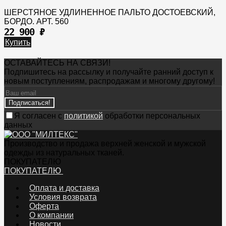
ШЕРСТЯНОЕ УДЛИНЕННОЕ ПАЛЬТО ДОСТОЕВСКИЙ,
БОРДО. АРТ. 560
22 900
₽
Купить
ОСТАВАЙТЕСЬ НА СВЯЗИ!
Подпишитесь на рассылку и получайте ранний доступ к
новым поступлениям, распродажам и многому другому!
Подписаться!
Я согласен с
политикой
обработки персональных
данных
Производство и продажа верхней женской и мужской
одежды из натуральных тканей.
ПОКУПАТЕЛЮ
ПОКУПАТЕЛЮ
Оплата и доставка
Условия возврата
Оферта
О компании
Новости