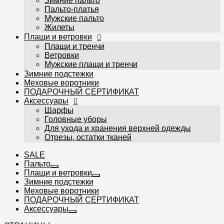
Зимние пальто
Шарфы
Пальто-платья
Головные уборы
Мужские пальто
Для ухода и хранения верхней одежды
Жилеты
Отрезы, остатки тканей
Плащи и ветровки
Плащи и тренчи
Ветровки
Мужские плащи и тренчи
Зимние подстежки
Меховые воротники
ПОДАРОЧНЫЙ СЕРТИФИКАТ
Избранное
Аксессуары
Сравнение
Шарфы
Головные уборы
Вы смотрели
Для ухода и хранения верхней одежды
Вход
Регистрация
Отрезы, остатки тканей
0
SALE
Пальто
Плащи и ветровки
Зимние подстежки
Меховые воротники
ПОДАРОЧНЫЙ СЕРТИФИКАТ
Аксессуары