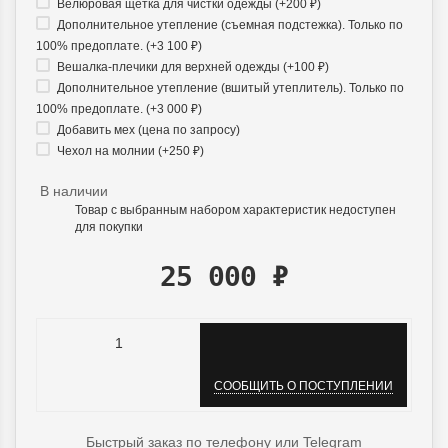
Велюровая щетка для чистки одежды (+
200
₽
)
Дополнительное утепление (съемная подстежка). Только по
100% предоплате. (+
3 100
₽
)
Вешалка-плечики для верхней одежды (+
100
₽
)
Дополнительное утепление (вшитый утеплитель). Только по
100% предоплате. (+
3 000
₽
)
Добавить мех (цена по запросу)
Чехол на молнии (+
250
₽
)
В наличии
Товар с выбранным набором характеристик недоступен
для покупки
25 000
₽
СООБЩИТЬ О ПОСТУПЛЕНИИ
Быстрый заказ по телефону или Telegram